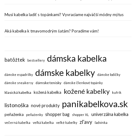
Musí kabelka ladiť s topánkami? Vyvraciame najväčší módny mýtus
Aká kabelka k tmavomodrým šatám? Poradíme vám!
dámska kabelka
batôžtek
bestsellery
dámske kabelky
dámske espadrilky
dámske lodičky
dámske tenisky
dámske sneakersy
dámske členkové topánky
kožené kabelky
kožená kabelka
klasická kabelka
kufrík
panikabelkova.sk
listonoška
nové produkty
shopper bag
univerzálna kabelka
peňaženka
peňaženky
shopper XL
zl'avy
večerná kabelka
veľká kabelka
veľké kabelky
ľadvinka