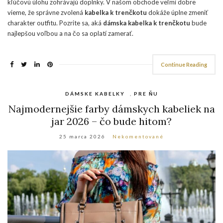
kľúčovú úlohu zohrávajú doplnky. V našom obchode veľmi dobre
vieme, že správne zvolená
kabelka k trenčkotu
dokáže úplne zmeniť
charakter outfitu. Pozrite sa, aká
dámska kabelka k trenčkotu
bude
najlepšou voľbou a na čo sa oplatí zamerať.
Continue Reading
DÁMSKE KABELKY
,
PRE ŇU
Najmodernejšie farby dámskych kabeliek na
jar 2026 – čo bude hitom?
25 marca 2026
Nekomentované