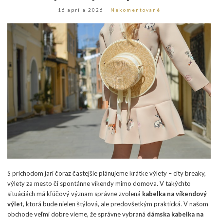
16 apríla 2026
Nekomentované
S príchodom jari čoraz častejšie plánujeme krátke výlety – city breaky,
výlety za mesto či spontánne víkendy mimo domova. V takýchto
situáciách má kľúčový význam správne zvolená
kabelka na víkendový
výlet
, ktorá bude nielen štýlová, ale predovšetkým praktická. V našom
obchode veľmi dobre vieme, že správne vybraná
dámska kabelka na