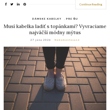
Continue Reading
DÁMSKE KABELKY
,
PRE ŇU
Musí kabelka ladiť s topánkami? Vyvraciame
najväčší módny mýtus
27 júna 2026
Nekomentované