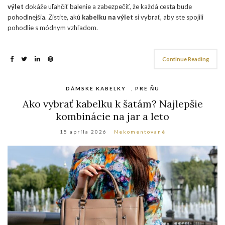
výlet
dokáže uľahčiť balenie a zabezpečiť, že každá cesta bude
pohodlnejšia. Zistite, akú
kabelku na výlet
si vybrať, aby ste spojili
pohodlie s módnym vzhľadom.
Continue Reading
DÁMSKE KABELKY
,
PRE ŇU
Ako vybrať kabelku k šatám? Najlepšie
kombinácie na jar a leto
15 apríla 2026
Nekomentované