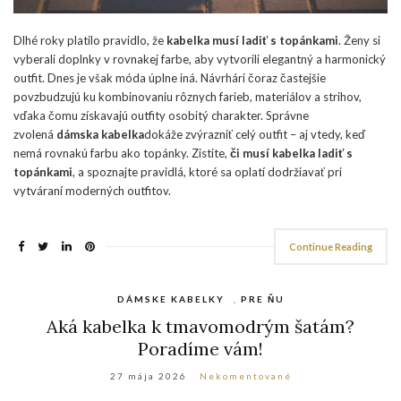
Dlhé roky platilo pravidlo, že
kabelka musí ladiť s topánkami
. Ženy si
vyberali doplnky v rovnakej farbe, aby vytvorili elegantný a harmonický
outfit. Dnes je však móda úplne iná. Návrhári čoraz častejšie
povzbudzujú ku kombinovaniu rôznych farieb, materiálov a strihov,
vďaka čomu získavajú outfity osobitý charakter. Správne
zvolená
dámska kabelka
dokáže zvýrazniť celý outfit – aj vtedy, keď
nemá rovnakú farbu ako topánky. Zistite,
či musí kabelka ladiť s
topánkami
, a spoznajte pravidlá, ktoré sa oplatí dodržiavať pri
vytváraní moderných outfitov.
Continue Reading
DÁMSKE KABELKY
,
PRE ŇU
Aká kabelka k tmavomodrým šatám?
Poradíme vám!
27 mája 2026
Nekomentované