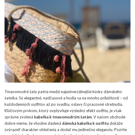
Tmavomodré šaty patria medzi najuniverzálnejšie kúsky dámskeho
šatníka. Sú elegantné, nadčasové a hodia sa na mnoho príležitostí – od
každodenných outfitov až po svadby, oslavy či pracovné stretnutia.
Kľúčovým prvkom, ktorý ovplyvňuje výsledný efekt outfitu, je však
správne zvolená
kabelka k tmavomodrým šatám
. V našom obchode
dobre vieme, že vhodne zladená
dámska kabelka k outfitu
dokáže
zvýrazniť charakter oblečenia a dodať mu jedinečnú eleganciu. Pozrite