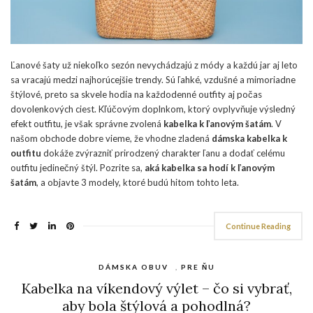
Ľanové šaty už niekoľko sezón nevychádzajú z módy a každú jar aj leto
sa vracajú medzi najhorúcejšie trendy. Sú ľahké, vzdušné a mimoriadne
štýlové, preto sa skvele hodia na každodenné outfity aj počas
dovolenkových ciest. Kľúčovým doplnkom, ktorý ovplyvňuje výsledný
efekt outfitu, je však správne zvolená
kabelka k ľanovým šatám
. V
našom obchode dobre vieme, že vhodne zladená
dámska kabelka k
outfitu
dokáže zvýrazniť prirodzený charakter ľanu a dodať celému
outfitu jedinečný štýl. Pozrite sa,
aká kabelka sa hodí k ľanovým
šatám
, a objavte 3 modely, ktoré budú hitom tohto leta.
Continue Reading
DÁMSKA OBUV
,
PRE ŇU
Kabelka na víkendový výlet – čo si vybrať,
aby bola štýlová a pohodlná?