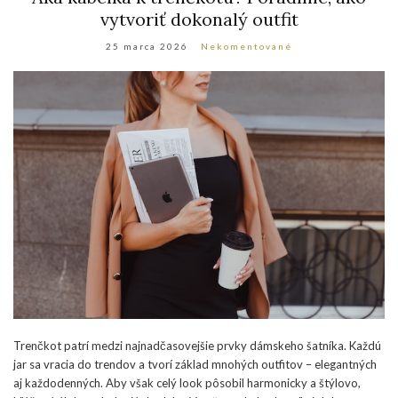
vytvoriť dokonalý outfit
25 marca 2026
Nekomentované
Trenčkot patrí medzi najnadčasovejšie prvky dámskeho šatníka. Každú
jar sa vracia do trendov a tvorí základ mnohých outfitov – elegantných
aj každodenných. Aby však celý look pôsobil harmonicky a štýlovo,