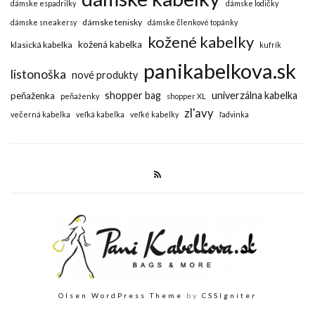
dámske espadrilky
dámske lodičky
dámske tenisky
dámske sneakersy
dámske členkové topánky
kožené kabelky
kožená kabelka
klasická kabelka
kufrík
panikabelkova.sk
listonoška
nové produkty
shopper bag
univerzálna kabelka
peňaženka
peňaženky
shopper XL
zl'avy
večerná kabelka
veľká kabelka
veľké kabelky
ľadvinka
Olsen WordPress Theme
by
CSSIgniter