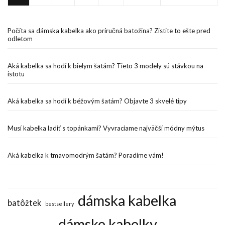
Počíta sa dámska kabelka ako príručná batožina? Zistite to ešte pred
odletom
Aká kabelka sa hodí k bielym šatám? Tieto 3 modely sú stávkou na
istotu
Aká kabelka sa hodí k béžovým šatám? Objavte 3 skvelé tipy
Musí kabelka ladiť s topánkami? Vyvraciame najväčší módny mýtus
Aká kabelka k tmavomodrým šatám? Poradíme vám!
dámska kabelka
batôžtek
bestsellery
dámske kabelky