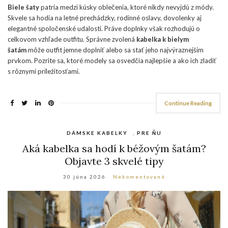
Biele šaty
patria medzi kúsky oblečenia, ktoré nikdy nevyjdú z módy.
Skvele sa hodia na letné prechádzky, rodinné oslavy, dovolenky aj
elegantné spoločenské udalosti. Práve doplnky však rozhodujú o
celkovom vzhľade outfitu. Správne zvolená
kabelka k bielym
šatám
môže outfit jemne doplniť alebo sa stať jeho najvýraznejším
prvkom. Pozrite sa, ktoré modely sa osvedčia najlepšie a ako ich zladiť
s rôznymi príležitosťami.
Continue Reading
DÁMSKE KABELKY
,
PRE ŇU
Aká kabelka sa hodí k béžovým šatám?
Objavte 3 skvelé tipy
30 júna 2026
Nekomentované