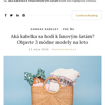
sa,
aká kabelka k tmavomodrým šatám
bude tou najlepšou voľbou.
Continue Reading
DÁMSKE KABELKY
,
PRE ŇU
Aká kabelka sa hodí k ľanovým šatám?
Objavte 3 módne modely na leto
21 mája 2026
Nekomentované