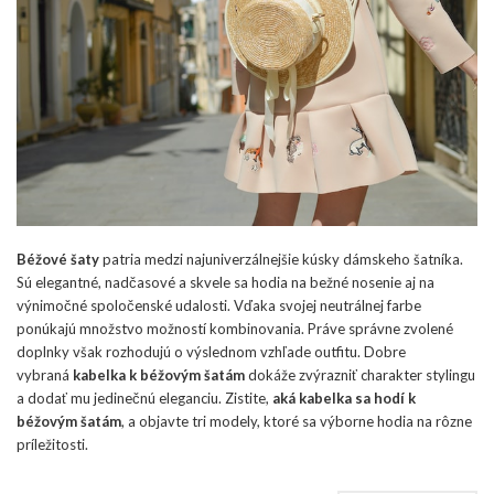
Béžové šaty
patria medzi najuniverzálnejšie kúsky dámskeho šatníka.
Sú elegantné, nadčasové a skvele sa hodia na bežné nosenie aj na
výnimočné spoločenské udalosti. Vďaka svojej neutrálnej farbe
ponúkajú množstvo možností kombinovania. Práve správne zvolené
doplnky však rozhodujú o výslednom vzhľade outfitu. Dobre
vybraná
kabelka k béžovým šatám
dokáže zvýrazniť charakter stylingu
a dodať mu jedinečnú eleganciu. Zistite,
aká kabelka sa hodí k
béžovým šatám
, a objavte tri modely, ktoré sa výborne hodia na rôzne
príležitosti.