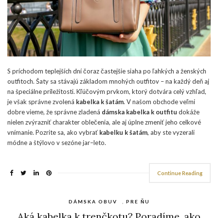
S príchodom teplejších dní čoraz častejšie siaha po ľahkých a ženských
outfitoch. Šaty sa stávajú základom mnohých outfitov – na každý deň aj
na špeciálne príležitosti. Kľúčovým prvkom, ktorý dotvára celý vzhľad,
je však správne zvolená
kabelka k šatám
. V našom obchode veľmi
dobre vieme, že správne zladená
dámska kabelka k outfitu
dokáže
nielen zvýrazniť charakter oblečenia, ale aj úplne zmeniť jeho celkové
vnímanie. Pozrite sa, ako vybrať
kabelku k šatám
, aby ste vyzerali
módne a štýlovo v sezóne jar–leto.
Continue Reading
DÁMSKA OBUV
,
PRE ŇU
Aká kabelka k trenčkotu? Poradíme, ako