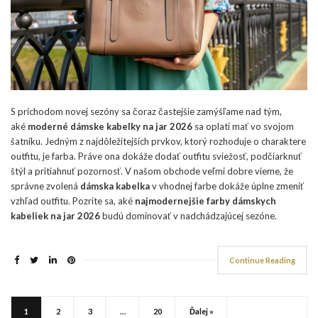
S príchodom novej sezóny sa čoraz častejšie zamýšľame nad tým,
aké
moderné dámske kabelky na jar 2026
sa oplatí mať vo svojom
šatníku. Jedným z najdôležitejších prvkov, ktorý rozhoduje o charaktere
outfitu, je farba. Práve ona dokáže dodať outfitu sviežosť, podčiarknuť
štýl a pritiahnuť pozornosť. V našom obchode veľmi dobre vieme, že
správne zvolená
dámska kabelka
v vhodnej farbe dokáže úplne zmeniť
vzhľad outfitu. Pozrite sa, aké
najmodernejšie farby dámskych
kabeliek na jar 2026
budú dominovať v nadchádzajúcej sezóne.
Continue Reading
1
2
3
…
20
Ďalej »