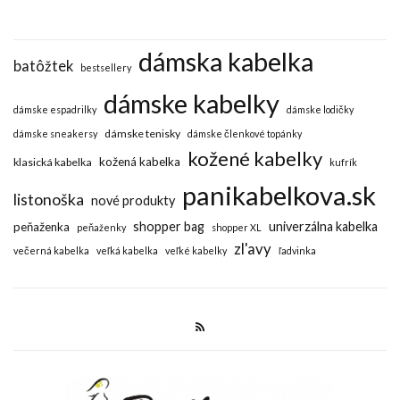
dámska kabelka
batôžtek
bestsellery
dámske kabelky
dámske espadrilky
dámske lodičky
dámske tenisky
dámske sneakersy
dámske členkové topánky
kožené kabelky
kožená kabelka
klasická kabelka
kufrík
panikabelkova.sk
listonoška
nové produkty
shopper bag
univerzálna kabelka
peňaženka
peňaženky
shopper XL
zl'avy
večerná kabelka
veľká kabelka
veľké kabelky
ľadvinka