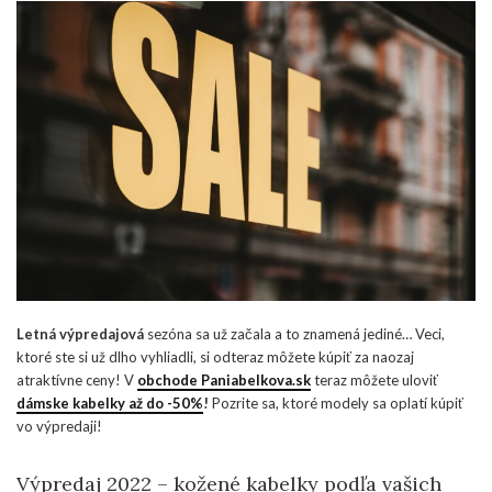
Letná výpredajová
sezóna sa už začala a to znamená jediné… Veci,
ktoré ste si už dlho vyhliadli, si odteraz môžete kúpiť za naozaj
atraktívne ceny! V
obchode Paniabelkova.sk
teraz môžete uloviť
dámske kabelky až do -50%
!
Pozrite sa, ktoré modely sa oplatí kúpiť
vo výpredaji!
Výpredaj 2022 – kožené kabelky podľa vašich