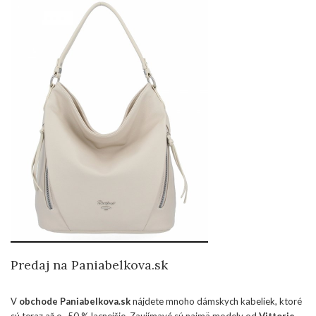
Predaj na Paniabelkova.sk
V
obchode Paniabelkova.sk
nájdete mnoho dámskych kabeliek, ktoré
sú teraz až o -50 % lacnejšie. Zaujímavé sú najmä modely od
Vittorie