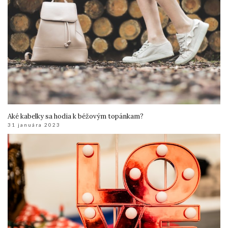
Aké kabelky sa hodia k béžovým topánkam?
31 januára 2023