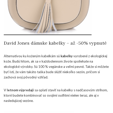
David Jones dámske kabelky – až -50% vypnuté
Alternatívou ku koženým kabelkám sú
kabelky
vyrobené z ekologickej
kože. Budú hitom, ak sa v každodennom živote spoliehate na
ekologické výrobky. Sú 100 % vegánske a veľmi pevné. Takže si môžete
byť istí, že vám takáto taška bude slúžiť niekoľko sezón, pričom si
zachová svoj pôvodný vzhľad.
V
letnom výpredaji
sa oplatí staviť na kabelky s nadčasovým strihom,
ktoré budete kombinovať so svojimi outfitmi nielen teraz, ale aj v
nasledujúcej sezóne.