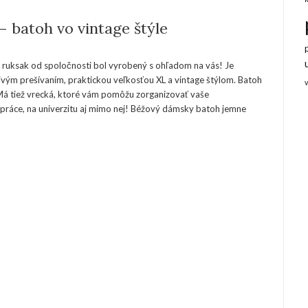
– batoh vo vintage štýle
y ruksak od spoločnosti bol vyrobený s ohľadom na vás! Je
vým prešívaním, praktickou veľkosťou XL a vintage štýlom. Batoh
Má tiež vrecká, ktoré vám pomôžu zorganizovať vaše
do práce, na univerzitu aj mimo nej! Béžový dámsky batoh jemne