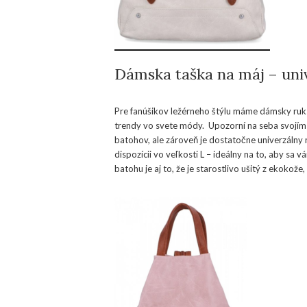
Dámska taška na máj – uni
Pre fanúšikov ležérneho štýlu máme dámsky ruks
trendy vo svete módy. Upozorní na seba svojím
batohov, ale zároveň je dostatočne univerzálny 
dispozícii vo veľkosti L – ideálny na to, aby s
batohu je aj to, že je starostlivo ušitý z ekokož