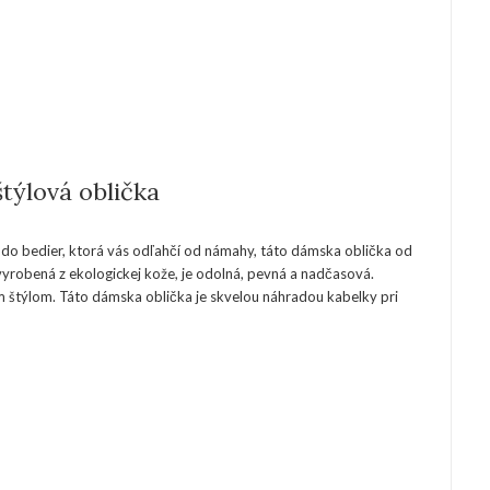
týlová oblička
 do bedier, ktorá vás odľahčí od námahy, táto dámska oblička od
vyrobená z ekologickej kože, je odolná, pevná a nadčasová.
 štýlom. Táto dámska oblička je skvelou náhradou kabelky pri