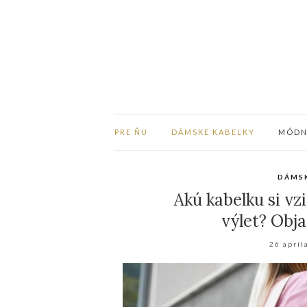
PRE ŇU
DÁMSKE KABELKY
MÓDNE
DÁMS
Akú kabelku si vz
výlet? Obja
26 apríl