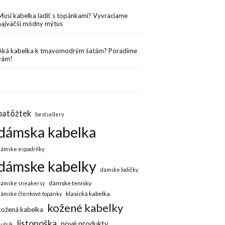
Musí kabelka ladiť s topánkami? Vyvraciame
najväčší módny mýtus
Aká kabelka k tmavomodrým šatám? Poradíme
vám!
batôžtek
bestsellery
dámska kabelka
dámske espadrilky
dámske kabelky
dámske lodičky
dámske tenisky
dámske sneakersy
klasická kabelka
dámske členkové topánky
kožené kabelky
kožená kabelka
listonoška
nové produkty
kufrík