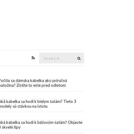
Search
Search
for:
Počíta sa dámska kabelka ako príručná
batožina? Zistite to ešte pred odletom
Aká kabelka sa hodí k bielym šatám? Tieto 3
modely sú stávkou na istotu
Aká kabelka sa hodí k béžovým šatám? Objavte
3 skvelé tipy