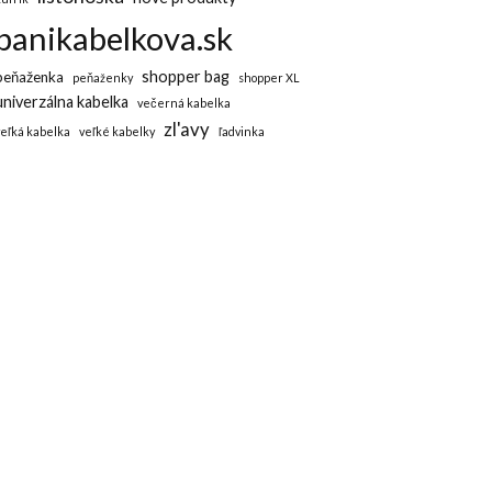
panikabelkova.sk
shopper bag
peňaženka
peňaženky
shopper XL
univerzálna kabelka
večerná kabelka
zl'avy
veľká kabelka
veľké kabelky
ľadvinka