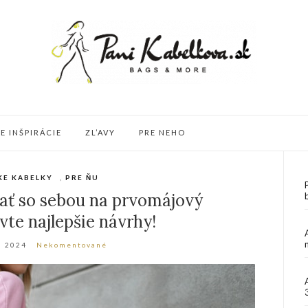
 INŠPIRÁCIE
ZL’AVY
PRE NEHO
KE KABELKY
,
PRE ŇU
iať so sebou na prvomájový
vte najlepšie návrhy!
a 2024
Nekomentované