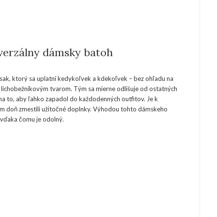
verzálny dámsky batoh
ak, ktorý sa uplatní kedykoľvek a kdekoľvek – bez ohľadu na
 lichobežníkovým tvarom. Tým sa mierne odlišuje od ostatných
na to, aby ľahko zapadol do každodenných outfitov. Je k
a vám doň zmestili užitočné doplnky. Výhodou tohto dámskeho
e, vďaka čomu je odolný.