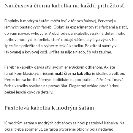
Nadčasová čierna kabelka na každú príležitosť
Doplnky k modrým šatám môžu byť v tónoch fialovej, červenej a
jemných pastelových farieb. Oplatí sa experimentovať s farbami a zistiť,
čo vám najviac vyhovuje. V obchode panikabelkova.sk nájdete mnoho
strihov módnych kabeliek, ktoré dodajú vášmu stylingu výraz. Na
špeciálne príležitosti si vyberte lesklú kabelku. Pozrite si návrhy v
lakovanej a kovovej koži. Určite sa nájde niečo, čo vás zaujme.
Farebné kabelky oživia štýl svojím energickým odtieňom. Ak ste
fanúšikom klasických riešení,
malá čierna kabelka
je ideálnou voľbou.
Perfektne sa hodí k čiernym lodičkám na podpätku a čižmám. Tmavá
farba kabelky vynikne na pozadí šiat. Elegantný vzhľad podčiarknu
pekné lesklé kovové detaily.
Pastelová kabelka k modrým šatám
K modrým šatám v modrých odtieňoch sa hodí pastelová kabelka. Na
okraj treba spomenúť, že farba otvorenej oblohy bola nedávno