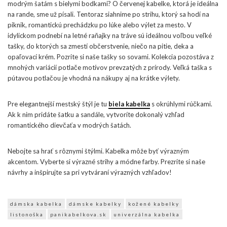
modrým šatám s bielymi bodkami? O červenej kabelke, ktorá je ideálna
na rande, sme už písali. Tentoraz siahnime po strihu, ktorý sa hodí na
piknik, romantickú prechádzku po lúke alebo výlet za mesto. V
idylickom podnebí na letné raňajky na tráve sú ideálnou voľbou veľké
tašky, do ktorých sa zmestí občerstvenie, niečo na pitie, deka a
opaľovací krém. Pozrite si naše tašky so sovami. Kolekcia pozostáva z
mnohých variácií potlače motívov prevzatých z prírody. Veľká taška s
pútavou potlačou je vhodná na nákupy aj na krátke výlety.
Pre elegantnejší mestský štýl je tu
biela kabelka
s okrúhlymi rúčkami.
Ak k nim pridáte šatku a sandále, vytvoríte dokonalý vzhľad
romantického dievčaťa v modrých šatách.
Nebojte sa hrať s rôznymi štýlmi. Kabelka môže byť výrazným
akcentom. Vyberte si výrazné strihy a módne farby. Prezrite si naše
návrhy a inšpirujte sa pri vytváraní výrazných vzhľadov!
dámska kabelka
dámske kabelky
kožené kabelky
listonoška
panikabelkova.sk
univerzálna kabelka