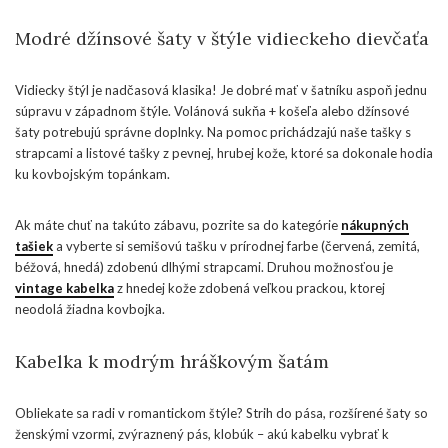
Modré džínsové šaty v štýle vidieckeho dievčaťa
Vidiecky štýl je nadčasová klasika! Je dobré mať v šatníku aspoň jednu
súpravu v západnom štýle. Volánová sukňa + košeľa alebo džínsové
šaty potrebujú správne doplnky. Na pomoc prichádzajú naše tašky s
strapcami a listové tašky z pevnej, hrubej kože, ktoré sa dokonale hodia
ku kovbojským topánkam.
Ak máte chuť na takúto zábavu, pozrite sa do kategórie
nákupných
tašiek
a vyberte si semišovú tašku v prírodnej farbe (červená, zemitá,
béžová, hnedá) zdobenú dlhými strapcami. Druhou možnosťou je
vintage kabelka
z hnedej kože zdobená veľkou prackou, ktorej
neodolá žiadna kovbojka.
Kabelka k modrým hráškovým šatám
Obliekate sa radi v romantickom štýle? Strih do pása, rozšírené šaty so
ženskými vzormi, zvýraznený pás, klobúk – akú kabelku vybrať k