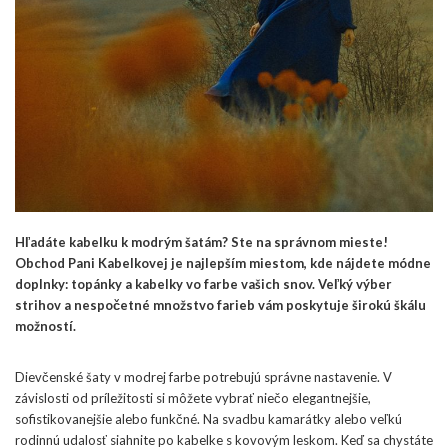
Hľadáte kabelku k modrým šatám? Ste na správnom mieste!
Obchod Pani Kabelkovej je najlepším miestom, kde nájdete módne
doplnky: topánky a kabelky vo farbe vašich snov. Veľký výber
strihov a nespočetné množstvo farieb vám poskytuje širokú škálu
možností.
Dievčenské šaty v modrej farbe potrebujú správne nastavenie. V
závislosti od príležitosti si môžete vybrať niečo elegantnejšie,
sofistikovanejšie alebo funkčné. Na svadbu kamarátky alebo veľkú
rodinnú udalosť siahnite po kabelke s kovovým leskom. Keď sa chystáte