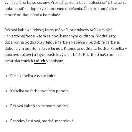
vyhlásená za farbu sezóny. Presadí sa vo farbách oblečenia? Už teraz sa
oplatí dbať na doplnky k modrému oblečeniu. Čoskoro budú ulice
modré od šiat, búnd a kombinéz.
Béžová kabelka telovej farby má veľa priaznivcov vďaka svojej
univerzálnej farbe, ktorá sa hodí k mnohým outfitom. Modré šaty,
topánky na podpätku v telovej farbe a kabelka v podobnej farbe sú
dokonalým outfitom na veľkú noc. K tomuto outfitu sa hodí aj kabelka v
púdrovo ružovej a iných pastelových farbách. Pozrite si našu ponuku
pestrofarebných
tašiek
s nápisom:
Biela kabelka v tvare kufra,
Kabelka vo farbe svetlého popola,
Béžová kabelka v telovom odtieni,
Pastelová ružová, modrá, mentolová,