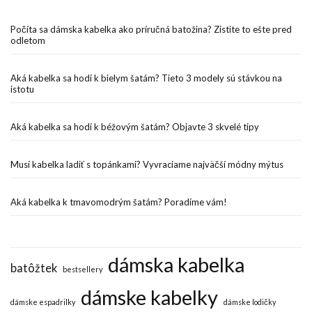
Počíta sa dámska kabelka ako príručná batožina? Zistite to ešte pred
odletom
Aká kabelka sa hodí k bielym šatám? Tieto 3 modely sú stávkou na
istotu
Aká kabelka sa hodí k béžovým šatám? Objavte 3 skvelé tipy
Musí kabelka ladiť s topánkami? Vyvraciame najväčší módny mýtus
Aká kabelka k tmavomodrým šatám? Poradíme vám!
dámska kabelka
batôžtek
bestsellery
dámske kabelky
dámske espadrilky
dámske lodičky