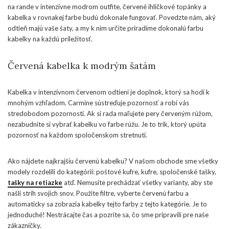
na rande v intenzívne modrom outfite, červené ihličkové topánky a
kabelka v rovnakej farbe budú dokonale fungovať. Povedzte nám, aký
odtieň majú vaše šaty, a my k nim určite priradíme dokonalú farbu
kabelky na každú príležitosť.
Červená kabelka k modrým šatám
Kabelka v intenzívnom červenom odtieni je doplnok, ktorý sa hodí k
mnohým vzhľadom. Carmine sústreďuje pozornosť a robí vás
stredobodom pozornosti. Ak si rada maľujete pery červeným rúžom,
nezabudnite si vybrať kabelku vo farbe rúžu. Je to trik, ktorý upúta
pozornosť na každom spoločenskom stretnutí.
Ako nájdete najkrajšiu červenú kabelku? V našom obchode sme všetky
modely rozdelili do kategórií: poštové kufre, kufre, spoločenské tašky,
tašky na retiazke
atď. Nemusíte prechádzať všetky varianty, aby ste
našli strih svojich snov. Použite filtre, vyberte červenú farbu a
automaticky sa zobrazia kabelky tejto farby z tejto kategórie. Je to
jednoduché! Nestrácajte čas a pozrite sa, čo sme pripravili pre naše
zákazníčky.