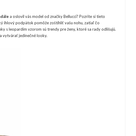
ndále
a oslovil vás model od značky Bellucci? Pozrite si tieto
ký ihlový podpätok pomôže zoštíhliť vašu nohu, zatiaľ čo
y s leopardím vzorom sú trendy pre ženy, ktoré sa rady odlišujú.
a vytvárať jedinečné looky.