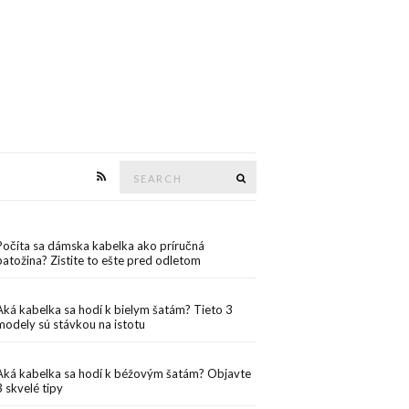
Search
Search
for:
Počíta sa dámska kabelka ako príručná
batožina? Zistite to ešte pred odletom
Aká kabelka sa hodí k bielym šatám? Tieto 3
modely sú stávkou na istotu
Aká kabelka sa hodí k béžovým šatám? Objavte
3 skvelé tipy