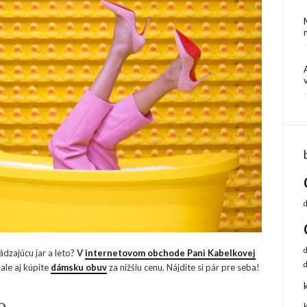
zajúcu jar a leto?
V
internetovom obchode Pani Kabelkovej
ale aj kúpite
dámsku obuv
za nižšiu cenu. Nájdite si pár pre seba!
o