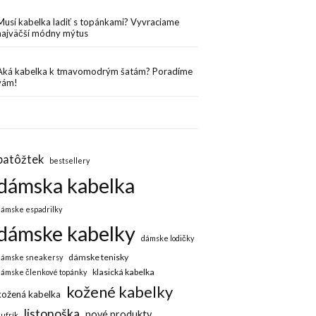
Musí kabelka ladiť s topánkami? Vyvraciame
najväčší módny mýtus
Aká kabelka k tmavomodrým šatám? Poradíme
vám!
batôžtek
bestsellery
dámska kabelka
dámske espadrilky
dámske kabelky
dámske lodičky
dámske tenisky
dámske sneakersy
klasická kabelka
dámske členkové topánky
kožené kabelky
kožená kabelka
listonoška
nové produkty
kufrík