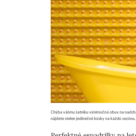
Chýba vášmu šatníku výnimočná obuv na nadchád
nájdete nielen jedinečné kúsky na každú sezónu, 
Perfektné espadrilky na let