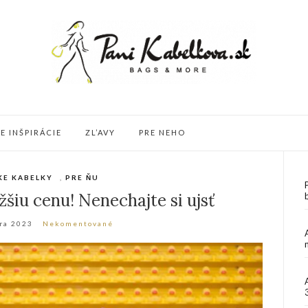
 INŠPIRÁCIE
ZL’AVY
PRE NEHO
KE KABELKY
,
PRE ŇU
šiu cenu! Nenechajte si ujsť
ra 2023
Nekomentované