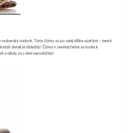
u rockerský nádych. Tieto čižmy sú po celej dĺžke súdržné – tenké
aždý detail je dôležitý! Čižmy v zemitej farbe sa hodia k
ň a nikdy sa s nimi nerozlúčite!