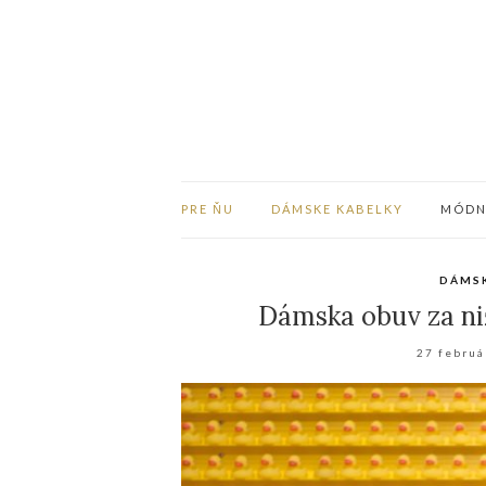
PRE ŇU
DÁMSKE KABELKY
MÓDNE
DÁMS
Dámska obuv za niž
27 februá