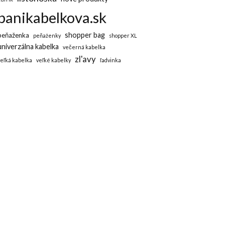
panikabelkova.sk
shopper bag
peňaženka
peňaženky
shopper XL
univerzálna kabelka
večerná kabelka
zl'avy
veľká kabelka
veľké kabelky
ľadvinka