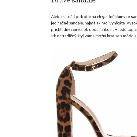
Dravé sandále
Alebo si snáď potrpíte na elegantné
dámske sa
jedinečné sandále, najmä ak radi vynikáte. Vyso
priehľadný remienok dodá ľahkosť. Hnedé topánk
Ich netradičný štýl vám umožní hrať sa s módou 