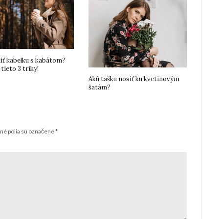
diť kabelku s kabátom?
tieto 3 triky!
Akú tašku nosiť ku kvetinovým
šatám?
né polia sú označené
*