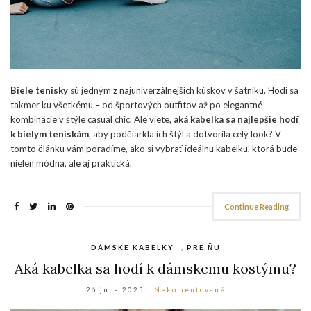
Biele tenisky
sú jedným z najuniverzálnejších kúskov v šatníku. Hodí sa
takmer ku všetkému – od športových outfitov až po elegantné
kombinácie v štýle casual chic. Ale viete,
aká kabelka sa najlepšie hodí
k bielym teniskám
, aby podčiarkla ich štýl a dotvorila celý look? V
tomto článku vám poradíme, ako si vybrať ideálnu kabelku, ktorá bude
nielen módna, ale aj praktická.
Continue Reading
DÁMSKE KABELKY
,
PRE ŇU
Aká kabelka sa hodí k dámskemu kostýmu?
26 júna 2025
Nekomentované