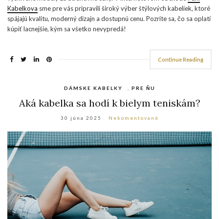
Kabelkova
sme pre vás pripravili široký výber štýlových kabeliek, ktoré
spájajú kvalitu, moderný dizajn a dostupnú cenu. Pozrite sa, čo sa oplatí
kúpiť lacnejšie, kým sa všetko nevypredá!
Continue Reading
DÁMSKE KABELKY
,
PRE ŇU
Aká kabelka sa hodí k bielym teniskám?
30 júna 2025
Nekomentované