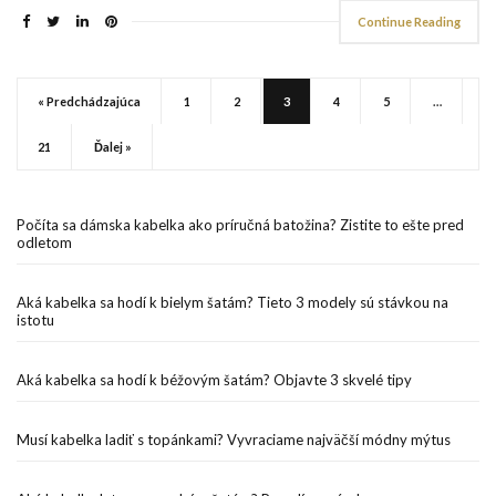
Continue Reading
« Predchádzajúca
1
2
3
4
5
…
21
Ďalej »
Počíta sa dámska kabelka ako príručná batožina? Zistite to ešte pred
odletom
Aká kabelka sa hodí k bielym šatám? Tieto 3 modely sú stávkou na
istotu
Aká kabelka sa hodí k béžovým šatám? Objavte 3 skvelé tipy
Musí kabelka ladiť s topánkami? Vyvraciame najväčší módny mýtus