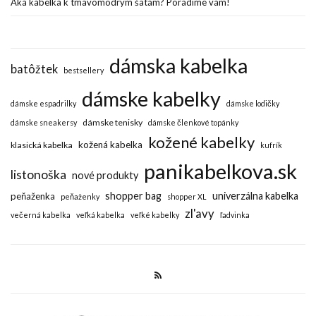
Aká kabelka k tmavomodrým šatám? Poradíme vám!
dámska kabelka
batôžtek
bestsellery
dámske kabelky
dámske espadrilky
dámske lodičky
dámske tenisky
dámske sneakersy
dámske členkové topánky
kožené kabelky
kožená kabelka
klasická kabelka
kufrík
panikabelkova.sk
listonoška
nové produkty
shopper bag
univerzálna kabelka
peňaženka
peňaženky
shopper XL
zl'avy
večerná kabelka
veľká kabelka
veľké kabelky
ľadvinka