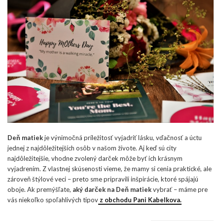
Deň matiek
je výnimočná príležitosť vyjadriť lásku, vďačnosť a úctu
jednej z najdôležitejších osôb v našom živote. Aj keď sú city
najdôležitejšie, vhodne zvolený darček môže byť ich krásnym
vyjadrením. Z vlastnej skúsenosti vieme, že mamy si cenia praktické, ale
zároveň štýlové veci – preto sme pripravili inšpirácie, ktoré spájajú
oboje. Ak premýšľate,
aký darček na Deň matiek
vybrať – máme pre
vás niekoľko spoľahlivých tipov
z obchodu Pani Kabelkova.