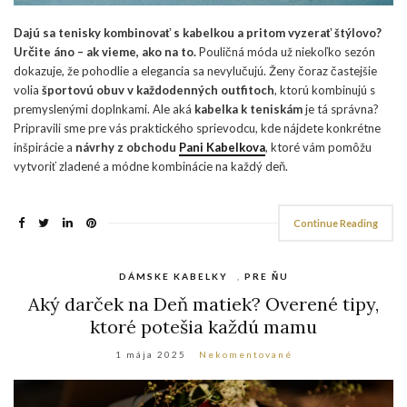
Dajú sa tenisky kombinovať s kabelkou a pritom vyzerať štýlovo?
Určite áno – ak vieme, ako na to.
Pouličná móda už niekoľko sezón
dokazuje, že pohodlie a elegancia sa nevylučujú. Ženy čoraz častejšie
volia
športovú obuv v každodenných outfitoch
, ktorú kombinujú s
premyslenými doplnkami. Ale aká
kabelka k teniskám
je tá správna?
Pripravili sme pre vás praktického sprievodcu, kde nájdete konkrétne
inšpirácie a
návrhy z obchodu
Pani Kabelkova
, ktoré vám pomôžu
vytvoriť zladené a módne kombinácie na každý deň.
Continue Reading
DÁMSKE KABELKY
,
PRE ŇU
Aký darček na Deň matiek? Overené tipy,
ktoré potešia každú mamu
1 mája 2025
Nekomentované