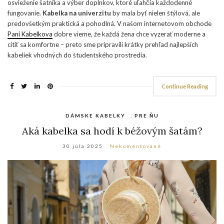
osvieženie šatníka a výber doplnkov, ktoré uľahčia každodenné
fungovanie.
Kabelka na univerzitu
by mala byť nielen štýlová, ale
predovšetkým praktická a pohodlná. V našom internetovom obchode
Pani Kabelkova
dobre vieme, že každá žena chce vyzerať moderne a
cítiť sa komfortne – preto sme pripravili krátky prehľad najlepších
kabeliek vhodných do študentského prostredia.
Continue Reading
DÁMSKE KABELKY
,
PRE ŇU
Aká kabelka sa hodí k béžovým šatám?
30 júla 2025
Nekomentované