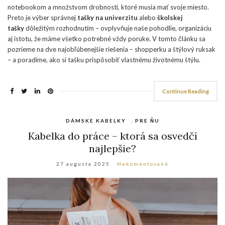
notebookom a množstvom drobností, ktoré musia mať svoje miesto.
Preto je výber správnej
tašky na univerzitu
alebo
školskej
tašky
dôležitým rozhodnutím – ovplyvňuje naše pohodlie, organizáciu
aj istotu, že máme všetko potrebné vždy poruke. V tomto článku sa
pozrieme na dve najobľúbenejšie riešenia – shopperku a štýlový ruksak
– a poradíme, ako si tašku prispôsobiť vlastnému životnému štýlu.
Continue Reading
DÁMSKE KABELKY
,
PRE ŇU
Kabelka do práce – ktorá sa osvedčí
najlepšie?
27 augusta 2025
Nekomentované