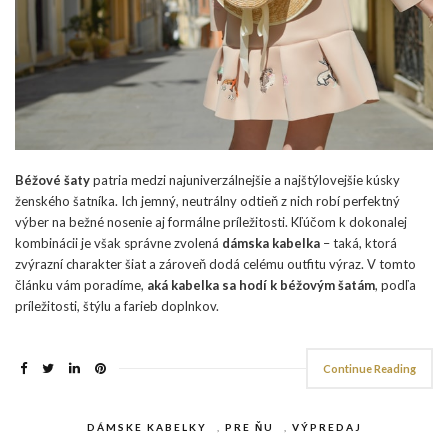
Béžové šaty
patria medzi najuniverzálnejšie a najštýlovejšie kúsky
ženského šatníka. Ich jemný, neutrálny odtieň z nich robí perfektný
výber na bežné nosenie aj formálne príležitosti. Kľúčom k dokonalej
kombinácii je však správne zvolená
dámska kabelka
– taká, ktorá
zvýrazní charakter šiat a zároveň dodá celému outfitu výraz. V tomto
článku vám poradíme,
aká kabelka sa hodí k béžovým šatám
, podľa
príležitosti, štýlu a farieb doplnkov.
Continue Reading
DÁMSKE KABELKY
,
PRE ŇU
,
VÝPREDAJ