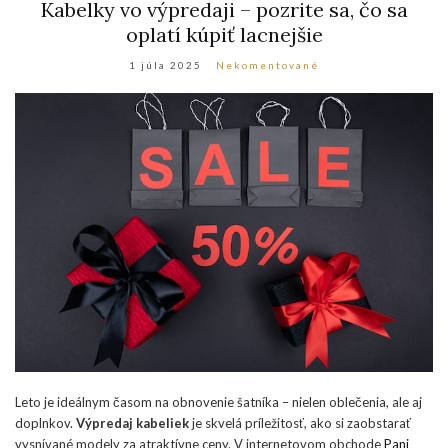
Kabelky vo výpredaji – pozrite sa, čo sa
oplatí kúpiť lacnejšie
1 júla 2025
Nekomentované
Leto je ideálnym časom na obnovenie šatníka – nielen oblečenia, ale aj
doplnkov.
Výpredaj kabeliek
je skvelá príležitosť, ako si zaobstarať
vysnívané modely za atraktívne ceny. V internetovom obchode
Pani