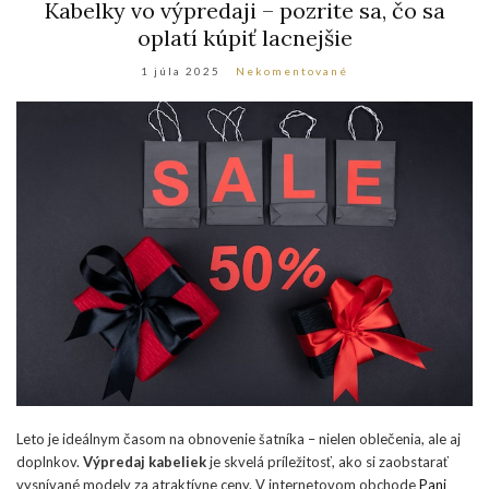
Kabelky vo výpredaji – pozrite sa, čo sa
oplatí kúpiť lacnejšie
1 júla 2025
Nekomentované
Leto je ideálnym časom na obnovenie šatníka – nielen oblečenia, ale aj
doplnkov.
Výpredaj kabeliek
je skvelá príležitosť, ako si zaobstarať
vysnívané modely za atraktívne ceny. V internetovom obchode
Pani