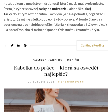
notebookom a množstvom drobností, ktoré musia mať svoje miesto.
Preto je výber správnej
tašky na univerzitu
alebo
školskej
tašky
dôležitým rozhodnutím – ovplyvňuje naše pohodlie, organizáciu
aj istotu, že máme všetko potrebné vždy poruke. V tomto článku sa
pozrieme na dve najobľúbenejšie riešenia – shopperku a štýlový ruksak
– a poradíme, ako si tašku prispôsobiť vlastnému životnému štýlu.
Continue Reading
DÁMSKE KABELKY
,
PRE ŇU
Kabelka do práce – ktorá sa osvedčí
najlepšie?
27 augusta 2025
Nekomentované