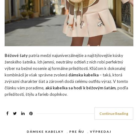
Béžové šaty
patria medzi najuniverzálnejšie a najštýlovejšie kúsky
ženského šatníka. Ich jemný, neutrálny odtieň z nich robí perfektný
výber na bežné nosenie aj formálne príležitosti. Kľúčom k dokonalej
kombinácii je však správne zvolená
dámska kabelka
– taká, ktorá
zvýrazní charakter šiat a zároveň dodá celému outfitu výraz. V tomto
článku vám poradíme,
aká kabelka sa hodí k béžovým šatám
, podľa
príležitosti, štýlu a farieb doplnkov.
Continue Reading
DÁMSKE KABELKY
,
PRE ŇU
,
VÝPREDAJ