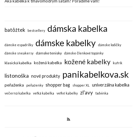
Aká kabelka k tmavomodrým šatám? Poradíme vám!
dámska kabelka
batôžtek
bestsellery
dámske kabelky
dámske espadrilky
dámske lodičky
dámske tenisky
dámske sneakersy
dámske členkové topánky
kožené kabelky
kožená kabelka
klasická kabelka
kufrík
panikabelkova.sk
listonoška
nové produkty
shopper bag
univerzálna kabelka
peňaženka
peňaženky
shopper XL
zl'avy
večerná kabelka
veľká kabelka
veľké kabelky
ľadvinka