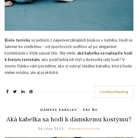
Biele tenisky
sú jedným z najuniverzálnejších kúskov v šatníku. Hodí sa
takmer ku všetkému – od športových outfitov až po elegantné
kombinácie v štýle casual chic. Ale viete,
aká kabelka sa najlepšie hodí
k bielym teniskám
, aby podčiarkla ich štýl a dotvorila celý look? V
tomto článku vám poradíme, ako si vybrať ideálnu kabelku, ktorá bude
nielen módna, ale aj praktická.
Continue Reading
DÁMSKE KABELKY
,
PRE ŇU
Aká kabelka sa hodí k dámskemu kostýmu?
26 júna 2025
Nekomentované