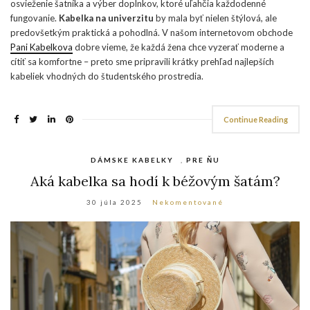
osvieženie šatníka a výber doplnkov, ktoré uľahčia každodenné
fungovanie.
Kabelka na univerzitu
by mala byť nielen štýlová, ale
predovšetkým praktická a pohodlná. V našom internetovom obchode
Pani Kabelkova
dobre vieme, že každá žena chce vyzerať moderne a
cítiť sa komfortne – preto sme pripravili krátky prehľad najlepších
kabeliek vhodných do študentského prostredia.
Continue Reading
DÁMSKE KABELKY
,
PRE ŇU
Aká kabelka sa hodí k béžovým šatám?
30 júla 2025
Nekomentované