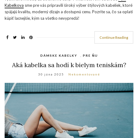
Kabelkova
sme pre vás pripravili široký výber štýlových kabeliek, ktoré
spájajú kvalitu, moderný dizajn a dostupnú cenu. Pozrite sa, čo sa oplatí
kúpiť lacnejšie, kým sa všetko nevypredá!
Continue Reading
DÁMSKE KABELKY
,
PRE ŇU
Aká kabelka sa hodí k bielym teniskám?
30 júna 2025
Nekomentované