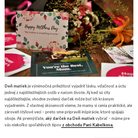
Deň matiek
je výnimočná príležitosť vyjadriť lásku, vďačnosť a úctu
jednej z najdôležitejších osôb v našom živote. Aj keď sú city
najdôležitejšie, vhodne zvolený darček môže byť ich krásnym
vyjadrením. Z vlastnej skúsenosti vieme, že mamy si cenia praktické, ale
zároveň štýlové veci – preto sme pripravili inšpirácie, ktoré spájajú
oboje. Ak premýšľate,
aký darček na Deň matiek
vybrať – máme pre
vás niekoľko spoľahlivých tipov
z obchodu Pani Kabelkova.