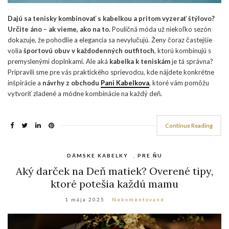
Dajú sa tenisky kombinovať s kabelkou a pritom vyzerať štýlovo?
Určite áno – ak vieme, ako na to.
Pouličná móda už niekoľko sezón
dokazuje, že pohodlie a elegancia sa nevylučujú. Ženy čoraz častejšie
volia
športovú obuv v každodenných outfitoch
, ktorú kombinujú s
premyslenými doplnkami. Ale aká
kabelka k teniskám
je tá správna?
Pripravili sme pre vás praktického sprievodcu, kde nájdete konkrétne
inšpirácie a
návrhy z obchodu
Pani Kabelkova
, ktoré vám pomôžu
vytvoriť zladené a módne kombinácie na každý deň.
Continue Reading
DÁMSKE KABELKY
,
PRE ŇU
Aký darček na Deň matiek? Overené tipy,
ktoré potešia každú mamu
1 mája 2025
Nekomentované