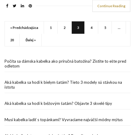
Continue Reading
« Predchádzajúca
1
2
3
4
5
…
20
Ďalej »
Počíta sa dámska kabelka ako príručná batožina? Zistite to ešte pred
odletom
Aká kabelka sa hodí k bielym šatám? Tieto 3 modely sú stávkou na
istotu
Aká kabelka sa hodí k béžovým šatám? Objavte 3 skvelé tipy
Musí kabelka ladiť s topánkami? Vyvraciame najväčší módny mýtus